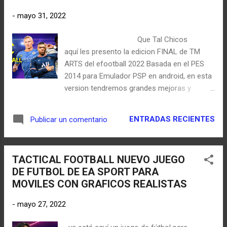
-
mayo 31, 2022
Que Tal Chicos
aquí les presento la edicion FINAL de TM
ARTS del efootball 2022 Basada en el PES
2014 para Emulador PSP en android, en esta
version tendremos grandes mejoras y
novedades que a continuación con mejor
detalle podrás observar - Contenido nuevo
ENTRADAS RECIENTES
Publicar un comentario
de la version Final -Fichajes de invierno -
Estadiumserver para la mayoría de los
equipos en modo competición -Base de
TACTICAL FOOTBALL NUEVO JUEGO
datos interna, para jugar multijugador con
DE FUTBOL DE EA SPORT PARA
fichajes actualizados -Liga de Campeones
MOVILES CON GRAFICOS REALISTAS
de la UEFA 2021-2022 -Pelotas, kits, minikits,
interfase, fondos 2021-2022 etc.
-
mayo 27, 2022
¡NUEVOS DISEÑO ESTILO PES 2022! Chicos
aquí les presento un diseño de menú e