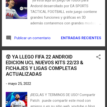
ya está aquí un juego de fútbol para
imágenes muy épicas con colores nuevos y
Andorid desarrollado por EA SPORTS
cada ventana del juego muy bien editada,
TACTICAL FOOTBALL este juego contiene
para que ustedes tengan una experiencia
grandes funciones y gráficas en 3D
super agradable y muy similar al PES 2022
además contaremos con grandes modos de
nuevas imágenes d...
juego simulados en dispositivos móviles El
juego se basa en tacticas y estrategias
ENTRADAS RECIENTES
Publicar un comentario
futbolisticas que un equipo de fútbol puede
tener en un partido y su modo de jugar es
por turnos lo mas ejemplar a clash royal
😲 YA LLEGO FIFA 22 ANDROID
¡MODOS DE JUEGO COMPETITIVOS!
EDICION UCL NUEVOS KITS 22/23 &
Tendremos modos de juegos muy
FICHAJES Y LIGAS COMPLETAS
entretenidos y realistas que podremos
ACTUALIZADAS
simular muchas competiciones como las
mejores ligas del deportes REY y distintos
-
mayo 25, 2022
eventos en tiempo real También contaremos
con modo clasificatoria y divisiónes en
¡REGLAS Y TERMINOS DE USO! Compartir
ranking ¡GRAFICOS 3D Y JUGABILIDAD
Patch: puede compartir este mod con
REALISTA! Los gráficos del juego son un
amigos o en su sitio web, youtube o blog,