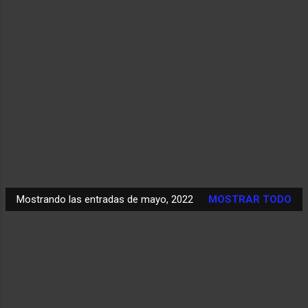
Mostrando las entradas de mayo, 2022
MOSTRAR TODO
E
n
t
r
a
d