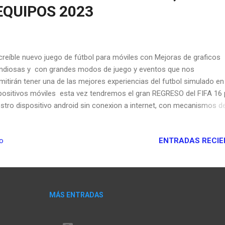
EQUIPOS 2023
reíble nuevo juego de fútbol para móviles con Mejoras de graficos
ndiosas y con grandes modos de juego y eventos que nos
mitirán tener una de las mejores experiencias del futbol simulado en
positivos móviles esta vez tendremos el gran REGRESO del FIFA 16 
stro dispositivo android sin conexion a internet, con mecanismos d
go y caracteristicas realistas a continuación algunos detalles y
acterísticas de este juego CONTENIDO: -EQUIPACIONES NACIONALE
ENTRADAS RECIE
io
IPACIONES FULL HD LIGUE 1, LA LIGA, EPL Y SERIE A -MINIKITS (EP
IE A, RESTO DEL MUNDO, LA LIGA, LIGUE 1) -ACTUALIZACIÓN DE
ASPASOS -300 CARAS DE JUGADORES -NUEVA RED DE GOL - 16 N
TADIOS CONVERTIDOS DESDE OTRAS PLATAFORMAS -SHADERS -B
LONES -SELECCIÓN AUTOMÁTICA DE ESTADIO (SIN NECESIDAD DE
MÁS ENTRADAS
MBIAR PLATFORM.INI STADIUM ID) -JUEGO CONVERTIDO DESDE FIF
+ IA MEJORADA -2300 TATUAJES -SIN BUG KITS -KIT DE ÁRBITRO 