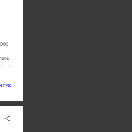
DIDOS
ondos
si
occer
s de
NTES
de
o
ra de
ALES