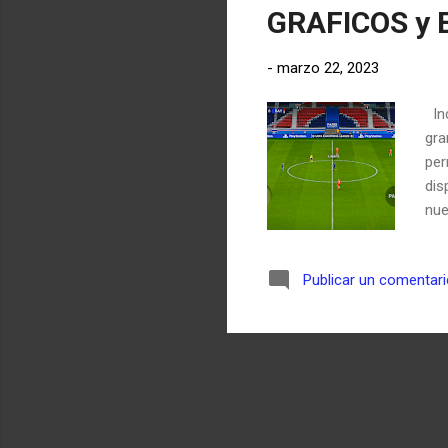
GRAFICOS y 
-
marzo 22, 2023
Inc
gra
per
dis
nue
jue
car
Publicar un comentar
EQU
SER
TR
ES
BA
CA
PC 