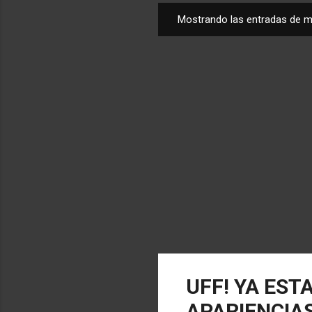
Mostrando las entradas de m
E
n
t
r
a
d
a
s
UFF! YA EST
APARIENCIAS