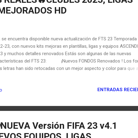
 MEJORADOS HD
se encuentra disponible nueva actualización de FTS 23 Temporada
2-23, con nuevos kits mejoras en plantillas, ligas y equipos ASCEN
3 y muchos detalles renovados Estás son algunas de las nuevas
racterísticas del FTS 23: ¡Nuevos FONDOS Renovados ! Los f
as letras han sido retocadas con un mejor aspecto y color para que a
gamos una sensación de una entrega oficial a la de first touch s
VOS KITS Y LIGAS 2023 ya tendremos todos los kits Actualizado
ENTRADAS RECIE
io
 ligas mas importantes del fútbol, las Mas destacadas son las ligas 
opa ya que vamos a tener todos sus kits Actualizados y desde lueg
bién las principales LIGAS de Europa y américa. Aquí algunas muest
 uniformes actualizados al 2023 PEINADOS, FICHAJES y FACES RE
vos apariencias y faces realistas estaran disponibles en este i...
NUEVA Versión FIFA 23 v4.1
VOS EQUIPOS, LIGAS