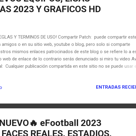
AS 2023 Y GRAFICOS HD
GLAS Y TERMINOS DE USO! Compartir Patch: puede compartir est
 amigos o en su sitio web, youtube o blog, pero solo si comparte
stros mismos enlaces patrocinados de este blog o se refiere lo a e
io web de enlace de lo contrario serás denunciado si miro tu video A
al: Cualquier publicación compartida en este sitio no se puede usar 
gún parche sin permiso. Las publicaciones no se pueden editar ni vo
partir. Se interpondrá u1na denuncia penal contra quienes no cump
ENTRADAS RECIE
io
 estas condiciones de conformidad con la Ley N° 5846 sobre Obras
electuales y Artísticas. NOTA: Respeta mi trabajo esta prohibido copi
ar parte de cada uno de mis archivos si lo haces reclamare mi con
 derechos de autor Respect my work, it is forbidden to copy or take
each of my files, if you do, I will claim my content for copyright. YA
 NUEVO🔥 eFootball 2023
A 14 MOD FIFA 23 nueva versión v4.1 en esta ocasión con nuevos de
FACES REALES, ESTADIOS,
..