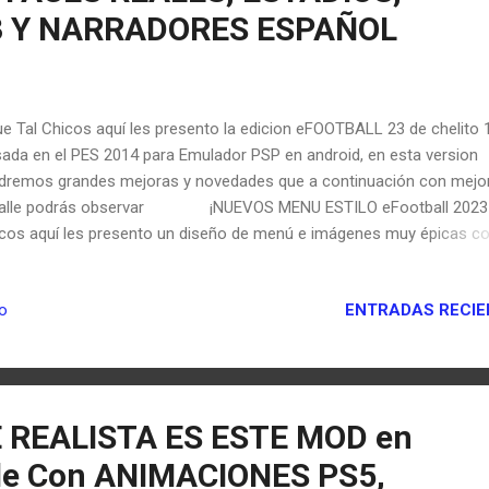
3 Y NARRADORES ESPAÑOL
 Tal Chicos aquí les presento la edicion eFOOTBALL 23 de chelito 
ada en el PES 2014 para Emulador PSP en android, en esta version
dremos grandes mejoras y novedades que a continuación con mejo
talle podrás observar ¡NUEVOS MENU ESTILO eFootball 2023
cos aquí les presento un diseño de menú e imágenes muy épicas c
ores nuevos y cada ventana del juego muy bien editada, para que
edes tengan una experiencia super agradable y muy similar al PES 2
ENTRADAS RECIE
io
vas imágenes de portada y menú, también nuevos iconos y letras
EVOS KITS 2022-23! Tendremos en esta version los nuevos kits filt
la siguiente temporada 2023 para algunos equipos europeos entre el
ern de munchen que ya lo hizo oficial en su ultimo partido de
...
E REALISTA ES ESTE MOD en
ile Con ANIMACIONES PS5,