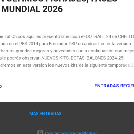
 MUNDIAL 2026
 Tal Chicos aquí les presento la edicion eFOOTBALL 24 de CHELIT
ada en el PES 2014 para Emulador PSP en android, en esta version
dremos grandes mejoras y novedades que a continuación con mejo
alle podrás observar ¡NUEVOS KITS, BOTAS, BALONES 2024-25!
dremos en esta version los nuevos kits de la siguiente temporada 2
a las seleciones y clubes tambien los ultimos balones de la euro y 
erica ¡FACES REALISTAS Y FICHAJES 2025! Un asombro total 
ENTRADAS RECIE
io
a son las CARAS recreadas a la vida real realistas con una calidad
resionante de Fotorealismo en ultra HD, también contaremos nuev
HAJES actuales de muchos jugadores ejemplo: como endrick, luiz di
lingham, vinicius y muchos más TEXTURAS REALISTAS Y ESTADIO
MÁS ENTRADAS
ORADOS Una de la grandes novedades son las texturas, ya que va
er nuevo marcador estilo PES 2022 nuevos cesped, y vallas publicita
 estadios tambien son r...
Con tecnología de Blogger