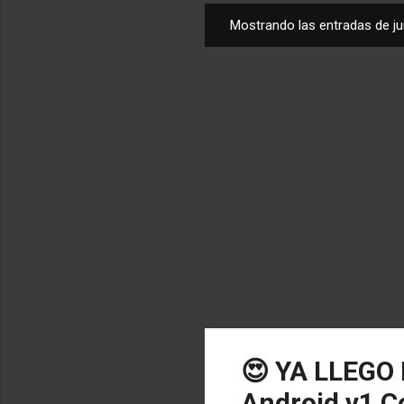
Mostrando las entradas de ju
E
n
t
r
a
d
a
s
😍 YA LLEGO
Android v1 C