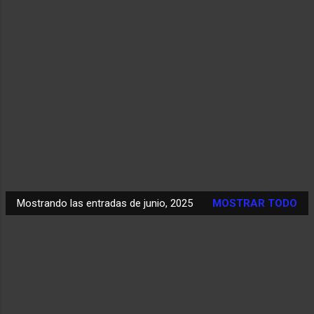
Mostrando las entradas de junio, 2025
MOSTRAR TODO
E
n
t
r
a
d