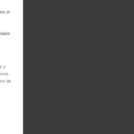
os si
claim
s y
uevos
les de