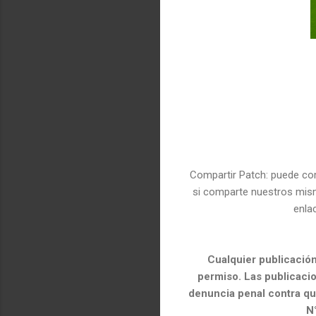
Compartir Patch:
puede com
si comparte nuestros mism
enla
Cualquier publicación
permiso.
Las publicacio
denuncia penal contra q
N