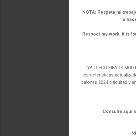
NOTA: Respeta mi trabajo
lo hac
Respect my work, it is for
YA LLEGO FIFA 14 MOD E
características actualiza
balones 2024 dificultad y 
Consulte aqui l
NU