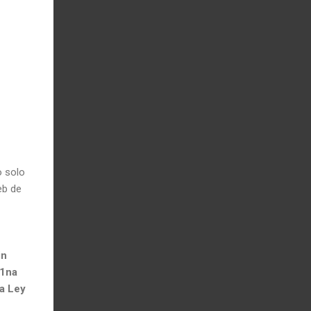
o solo
eb de
in
u1na
a Ley