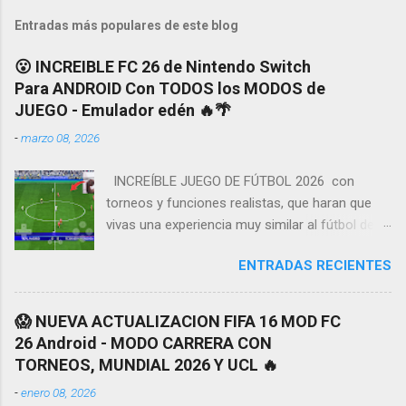
Entradas más populares de este blog
😮 INCREIBLE FC 26 de Nintendo Switch
Para ANDROID Con TODOS los MODOS de
JUEGO - Emulador edén 🔥🌴
-
marzo 08, 2026
INCREÍBLE JUEGO DE FÚTBOL 2026 con
torneos y funciones realistas, que haran que
vivas una experiencia muy similar al fútbol de la
vida real. Tendremos grandes detalles y
ENTRADAS RECIENTES
mejoras como en animaciónes y gráficos a
continuación les enseñare algunas de las
características más novedadosas de este
😱 NUEVA ACTUALIZACION FIFA 16 MOD FC
nuevo juego de fútbol ¡ MODO CARRERA,
26 Android - MODO CARRERA CON
TORNEOS y LIGAS 2026! vamos a tener
TORNEOS, MUNDIAL 2026 Y UCL 🔥
muchos equipos y uniformes disponibles de la
-
enero 08, 2026
mayoría de ligas más importantes y