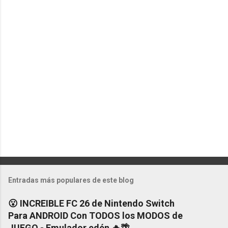
n
t
a
r
i
o
s
P
u
b
l
Entradas más populares de este blog
i
c
😮 INCREIBLE FC 26 de Nintendo Switch
a
Para ANDROID Con TODOS los MODOS de
r
u
JUEGO - Emulador edén 🔥🌴