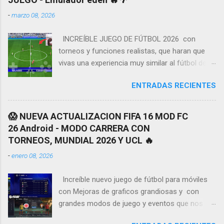
n
-
marzo 08, 2026
c
o
m
INCREÍBLE JUEGO DE FÚTBOL 2026 con
e
torneos y funciones realistas, que haran que
n
t
vivas una experiencia muy similar al fútbol de la
a
vida real. Tendremos grandes detalles y
r
ENTRADAS RECIENTES
mejoras como en animaciónes y gráficos a
i
o
continuación les enseñare algunas de las
características más novedadosas de este
😱 NUEVA ACTUALIZACION FIFA 16 MOD FC
nuevo juego de fútbol ¡ MODO CARRERA,
26 Android - MODO CARRERA CON
TORNEOS y LIGAS 2026! vamos a tener
TORNEOS, MUNDIAL 2026 Y UCL 🔥
muchos equipos y uniformes disponibles de la
-
enero 08, 2026
mayoría de ligas más importantes y
reconocidas del fútbol, en la actualidad
Increíble nuevo juego de fútbol para móviles
Tendremos un gran amplió listado de copas
con Mejoras de graficos grandiosas y con
con sus respectivos equipos, cada uno con su
grandes modos de juego y eventos que nos
nombre y logo dinámico, lo mejor de todo es
permitirán tener una de las mejores
que también incluirá equipos sudamericanos