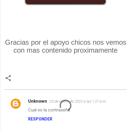
Gracias por el apoyo chicos nos vemos
con mas contenido proximamente
Unknown
23 de enero de 2022 a las 1:27 a.m.
C
Cual es la contraseña
o
RESPONDER
m
e