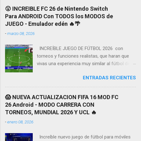
😮 INCREIBLE FC 26 de Nintendo Switch
Para ANDROID Con TODOS los MODOS de
JUEGO - Emulador edén 🔥🌴
-
marzo 08, 2026
INCREÍBLE JUEGO DE FÚTBOL 2026 con
torneos y funciones realistas, que haran que
vivas una experiencia muy similar al fútbol de la
vida real. Tendremos grandes detalles y
ENTRADAS RECIENTES
mejoras como en animaciónes y gráficos a
continuación les enseñare algunas de las
características más novedadosas de este
😱 NUEVA ACTUALIZACION FIFA 16 MOD FC
nuevo juego de fútbol ¡ MODO CARRERA,
26 Android - MODO CARRERA CON
TORNEOS y LIGAS 2026! vamos a tener
TORNEOS, MUNDIAL 2026 Y UCL 🔥
muchos equipos y uniformes disponibles de la
-
enero 08, 2026
mayoría de ligas más importantes y
reconocidas del fútbol, en la actualidad
Increíble nuevo juego de fútbol para móviles
Tendremos un gran amplió listado de copas