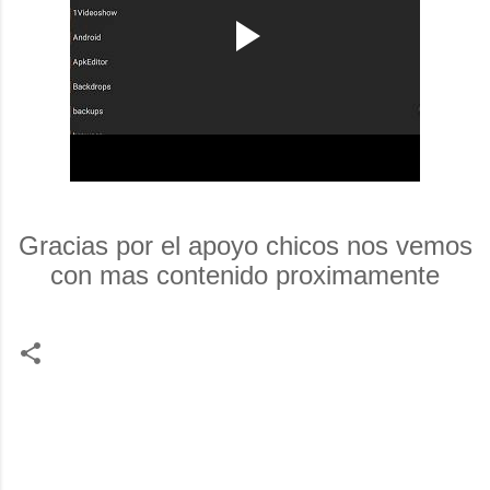
Gracias por el apoyo chicos nos vemos
con mas contenido proximamente
C
o
m