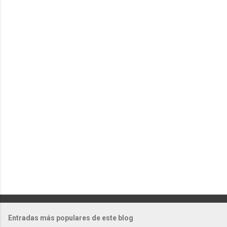
e
n
t
a
r
i
o
s
Entradas más populares de este blog