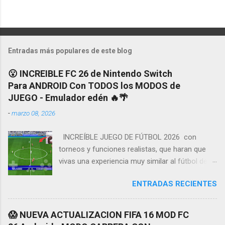
Entradas más populares de este blog
😮 INCREIBLE FC 26 de Nintendo Switch
Para ANDROID Con TODOS los MODOS de
JUEGO - Emulador edén 🔥🌴
-
marzo 08, 2026
INCREÍBLE JUEGO DE FÚTBOL 2026 con
torneos y funciones realistas, que haran que
vivas una experiencia muy similar al fútbol de la
vida real. Tendremos grandes detalles y
ENTRADAS RECIENTES
mejoras como en animaciónes y gráficos a
continuación les enseñare algunas de las
características más novedadosas de este
😱 NUEVA ACTUALIZACION FIFA 16 MOD FC
nuevo juego de fútbol ¡ MODO CARRERA,