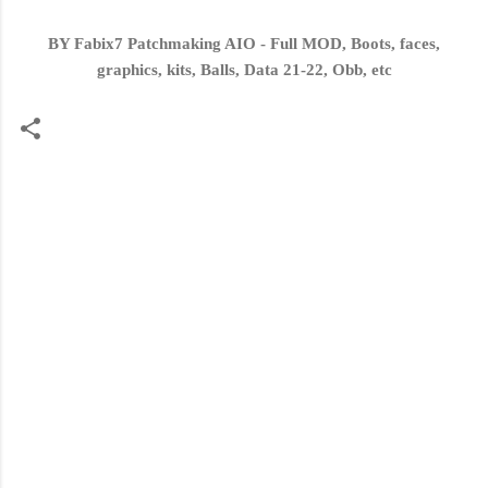
BY Fabix7 Patchmaking AIO - Full MOD, Boots, faces,
graphics, kits, Balls, Data 21-22, Obb, etc
C
o
m
e
n
t
a
r
i
o
s