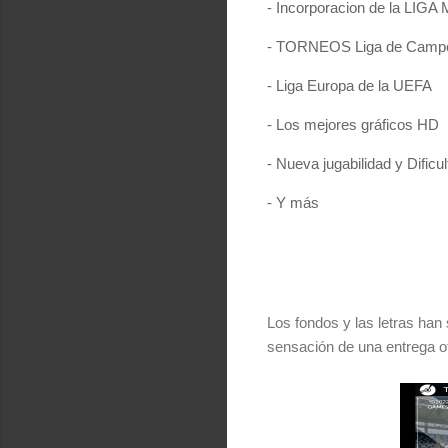
- Incorporacion de la LIGA
- TORNEOS Liga de Campe
- Liga Europa de la UEFA
- Los mejores gráficos HD
- Nueva jugabilidad y Dificu
- Y más
Los fondos y las letras han
sensación de una entrega ofi