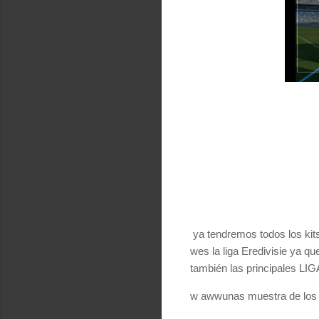
ya tendremos todos los kits
wes la liga Eredivisie ya q
también las principales LI
w awwunas muestra de los 