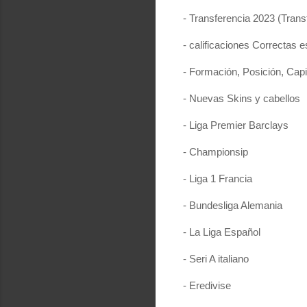
- Transferencia 2023 (Trans
- calificaciones Correctas 
- Formación, Posición, Capi
- Nuevas Skins y cabellos
- Liga Premier Barclays
- Championsip
- Liga 1 Francia
- Bundesliga Alemania
- La Liga Español
- Seri A italiano
- Eredivise