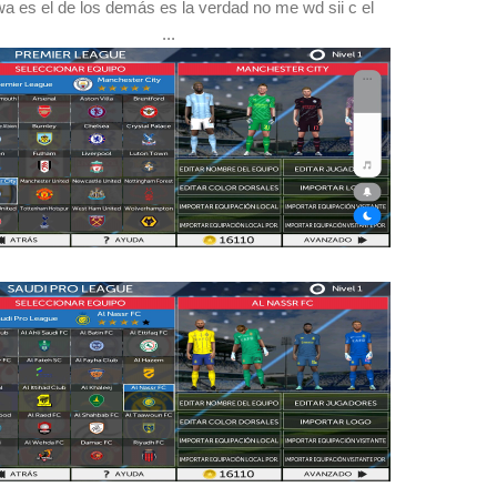
a es el de los demás es la verdad no me wd sii c el
...