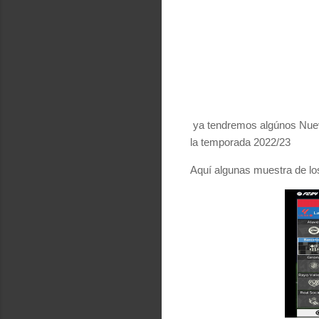
ya tendremos algúnos Nuevos
la temporada 2022/23
Aquí algunas muestra de lo