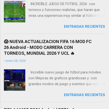
INCREÍBLE JUEGO DE FÚTBOL 2026 con
torneos y funciones realistas, que haran que
vivas una experiencia muy similar al fútbol de la
vida real. Tendremos grandes detalles y
ENTRADAS RECIENTES
mejoras como en animaciónes y gráficos a
continuación les enseñare algunas de las
características más novedadosas de este
😱 NUEVA ACTUALIZACION FIFA 16 MOD FC
nuevo juego de fútbol ¡ MODO CARRERA,
26 Android - MODO CARRERA CON
TORNEOS y LIGAS 2026! vamos a tener
TORNEOS, MUNDIAL 2026 Y UCL 🔥
muchos equipos y uniformes disponibles de la
-
enero 08, 2026
mayoría de ligas más importantes y
reconocidas del fútbol, en la actualidad
Increíble nuevo juego de fútbol para móviles
Tendremos un gran amplió listado de copas
con Mejoras de graficos grandiosas y con
con sus respectivos equipos, cada uno con su
grandes modos de juego y eventos que nos
nombre y logo dinámico, lo mejor de todo es
permitirán tener una de las mejores
que también incluirá equipos sudamericanos
ENTRADAS RECIENTES
experiencias del futbol simulado en
más populares del continente americano
dispositivos móviles esta vez tendremos el
Funciones y características realistas Vamos a
gran REGRESO del FIFA 16 para nuestro
tener gran variedad de funciones, con