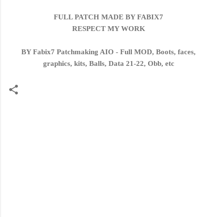
FULL PATCH MADE BY FABIX7
RESPECT MY WORK
BY Fabix7 Patchmaking AIO - Full MOD, Boots, faces,
graphics, kits, Balls, Data 21-22, Obb, etc
C
o
m
e
n
t
a
r