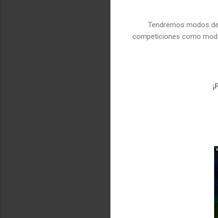
Tendremos modos de 
competiciones como m
od
¡