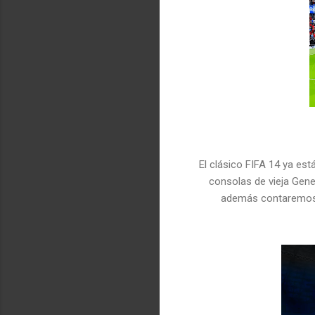
El clásico FIFA 14 ya es
consolas de vieja Gene
además contaremos 