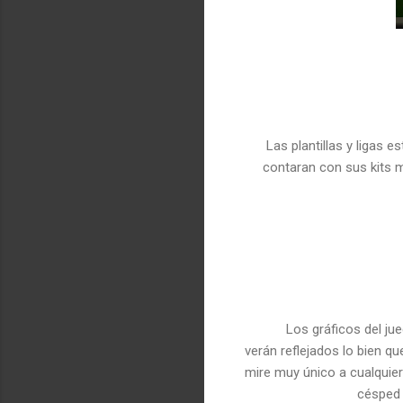
Las plantillas y ligas
contaran con sus kits m
Los gráficos del ju
verán reflejados lo bien q
mire muy único a cualquier
césped 